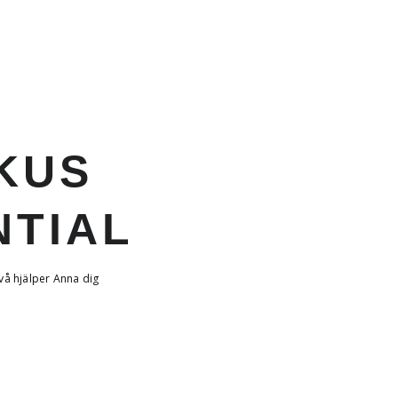
KUS
NTIAL
vå hjälper Anna dig