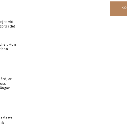
KO
injen vid
örs i det
acher. Hon
t hon
ård, är
 oss
gångar,
e flesta
isk