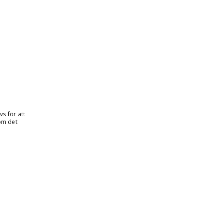
s för att
 om det
när
tanför sin
tvecklas.
oende och