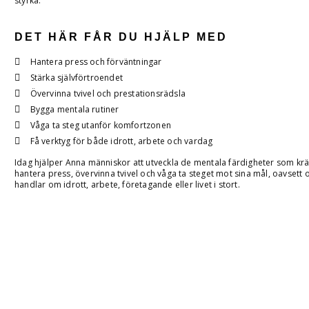
styrka.
DET HÄR FÅR DU HJÄLP MED
Hantera press och förväntningar
Stärka självförtroendet
Övervinna tvivel och prestationsrädsla
Bygga mentala rutiner
Våga ta steg utanför komfortzonen
Få verktyg för både idrott, arbete och vardag
Idag hjälper Anna människor att utveckla de mentala färdigheter som kräv
hantera press, övervinna tvivel och våga ta steget mot sina mål, oavsett
handlar om idrott, arbete, företagande eller livet i stort.
MER ÄN BARA PRESTATION
Framgång handlar sällan enbart om talang. Det handlar om att fortsätta 
resultaten dröjer, att ha tålamod med processen och att våga ta steget u
komfortzon.
Precis som kroppen kan tränas kan även dina tankar, känslor och vanor u
Genom mental träning lär du dig att hantera tvivel, stärka ditt självförtr