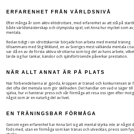
ERFARENHET FRÅN VÄRLDSNIVÅ
Efter många år som aktiv elitidrottare, med erfarenhet av att stå på startl
både världsmästerskap och olympiska spel, vet Anna hur mycket som avg
mentala.
Redan tidigt i sin idrottskarriär började hon arbeta med mental träning
tillsammans med Stig Wiklund, en av Sveriges mest välkända mentala co
var då en av de första aktiva idrottarna som tog del av hans arbete, vilke
lärde sig hur tankar, känslor och självförtroende påverkar prestation.
NÄR ALLT ANNAT ÄR PÅ PLATS
När förberedelserna är gjorda, kroppen är tränad och konkurrensen är h
det ofta det mentala som gör skillnaden. Det handlar om vad vi säger till
själva, hur vi hanterar press och vår förmåga att resa oss igen efter mot
något som är en naturlig del av livet.
EN TRÄNINGSBAR FÖRMÅGA
Genom egen erfarenhet har Anna lärt sig att mental styrka inte är något d
föds med, utan en förmåga som kan tränas och utvecklas, precis som fys